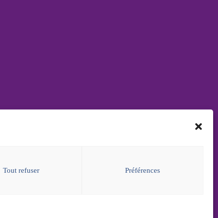
erver
ligne depuis la page
billetterie
ou à l'
Office de
risme de Marmande
, 11 rue Toupinerie, 47200
Tout refuser
Préférences
mande. Tél. : 05 53 64 44 44
Réserver en ligne
Une production