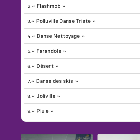
« Flashmob »
2.
« Polluville Danse Triste »
3.
« Danse Nettoyage »
4.
« Farandole »
5.
« Désert »
6.
« Danse des skis »
7.
« Joliville »
8.
« Pluie »
9.