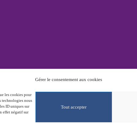
Gérer le consentement aux cookies
Partenaires
Rés
Billetterie
que les cookies pour
L’association
En 
es technologies nous
Archives des éditions
Tou
les ID uniques sur
Actualités
Tout accepter
Mar
n effet négatif sur
Presse
dentialité