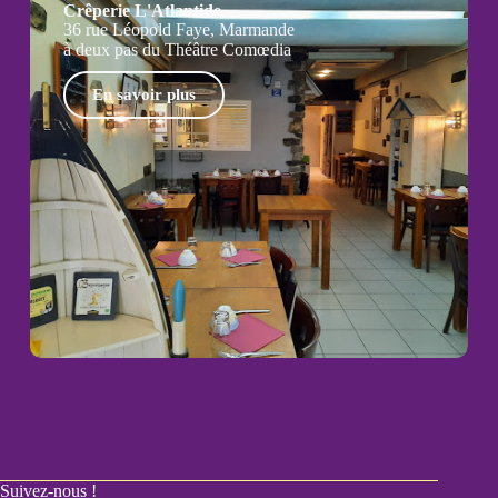
Crêperie L'Atlantide
36 rue Léopold Faye, Marmande
à deux pas du Théâtre Comœdia
En savoir plus
Suivez-nous !