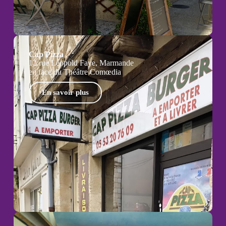
Cap Pizza
12 rue Léopold Faye, Marmande
en face du Théâtre Comœdia
En savoir plus