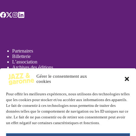
Partenaires
Billetterie
L’association
Archives des éditions
Actualités
Gérer le consentement aux
Presse
cookies
Pour offrir les meilleures expériences, nous utilisons des technologies telles
que les cookies pour stocker et/ou accéder aux informations des appareils.
Le fait de consentir à ces technologies nous permettra de traiter des
données telles que le comportement de navigation ou les ID uniques sur ce
Réserver
site. Le fait de ne pas consentir ou de retirer son consentement peut avoir
un effet négatif sur certaines caractéristiques et fonctions.
En ligne depuis la page
billetterie
ou à l'
Office de Tourisme de
Marmande
, 11 rue Toupinerie, 47200 Marmande. Tél. : 05 53