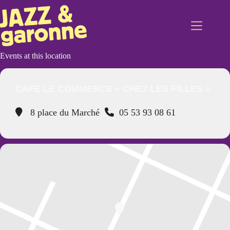
Passer
au
contenu
Events at this location
CAFÉ LE COMMERCE « CHEZ LES FILLES »
8 place du Marché
05 53 93 08 61