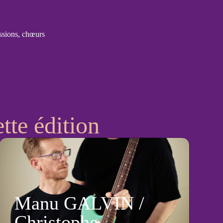
sions, chœurs
tte édition
Manu GALVIN /
Christophe