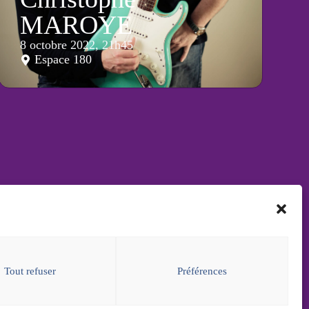
MAROYE
8 octobre 2022, 21h45
Espace 180
erver
ligne depuis la page
billetterie
ou à l'
Office de
risme de Marmande
, 11 rue Toupinerie, 47200
Tout refuser
Préférences
mande. Tél. : 05 53 64 44 44
Réserver en ligne