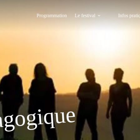
Programmation
Le festival
Infos prati
agogique