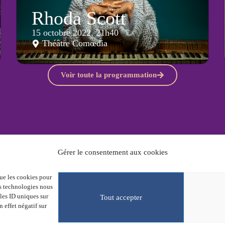
Rhoda Scott
15 octobre 2022, 21h40
Théâtre Comœdia
Voir toute la programmation
Gérer le consentement aux cookies
Partenaires
Rés
Billetterie
que les cookies pour
L’association
En 
es technologies nous
Archives des éditions
Tou
les ID uniques sur
Actualités
Tout accepter
Mar
n effet négatif sur
Presse