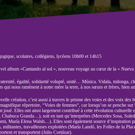
ogique, scolaires, collégiens, lycéens 10h00 et 14h15
l album «Cantando al sol », nouveau voyage au cœur de la « Nueva 
raternité, égalité, solidarité volupté, unité… Música. Vidala, milonga, c
rs qui nous ramènent à notre mère la terre, à nos sœurs et frères, bien 
velle création, c’est aussi à travers le prisme des voies et des voix d
 magnifique répertoire, “Voies de femmes“, car lorsqu’on se penche sur 
 joué. Elles ont ainsi largement contribué à cette révolution culturelle e
a, Chabuca Granda…), soit en tant qu’interprètes (Mercedes Sosa, Sole
orni, María Elena Walsh…). Elles sont également source d’inspiration p
, militantes, travailleuses exploitées (María Landó, les Folles de la Plac
portent et transportent (Julio Cortázar).