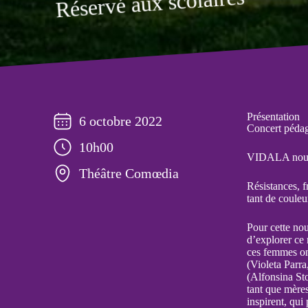
Réservé aux scolaires
Présentation
6 octobre 2022
Concert pédag
10h00
VIDALA nouve
Théâtre Comœdia
Résistances, f
tant de couleu
Pour cette nou
d’explorer ce
ces femmes ont
(Violeta Parr
(Alfonsina St
tant que mères
inspirent, qui 