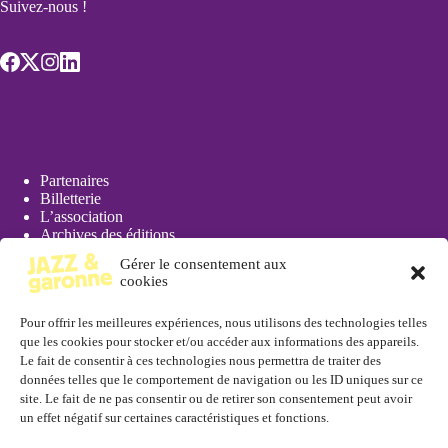
Suivez-nous !
Partenaires
Billetterie
L’association
Archives des éditions
Actualités
Gérer le consentement aux
Presse
cookies
Pour offrir les meilleures expériences, nous utilisons des technologies telles
que les cookies pour stocker et/ou accéder aux informations des appareils.
Le fait de consentir à ces technologies nous permettra de traiter des
données telles que le comportement de navigation ou les ID uniques sur ce
Réserver
site. Le fait de ne pas consentir ou de retirer son consentement peut avoir
un effet négatif sur certaines caractéristiques et fonctions.
En ligne depuis la page
billetterie
ou à l'
Office de Tourisme de
Marmande
, 11 rue Toupinerie, 47200 Marmande. Tél. : 05 53