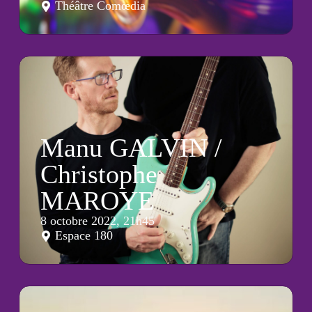
Théâtre Comœdia
Manu GALVIN /
Christophe
MAROYE
8 octobre 2022, 21h45
Espace 180