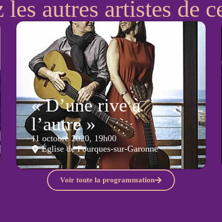
les autres artistes de ce
« D’une rive à
l’autre »
11 octobre 2020, 19h00
Église de Fourques-sur-Garonne
Voir toute la programmation