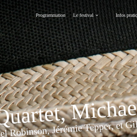
Programmation
Le festival
Infos prati
 Quartet, Micha
el Robinson, Jérémie Tepper, et Gi