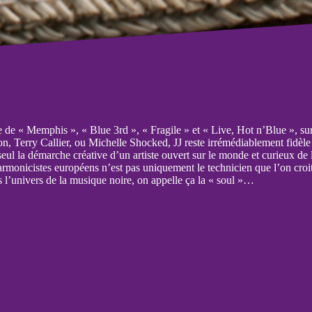
e de « Memphis », « Blue 3rd », « Fragile » et « Live, Hot n’Blue », sur
on, Terry Callier, ou Michelle Shocked, JJ reste irrémédiablement fidèl
seul la démarche créative d’un artiste ouvert sur le monde et curieux de l
rmonicistes européens n’est pas uniquement le technicien que l’on croit.
 l’univers de la musique noire, on appelle ça la « soul »…